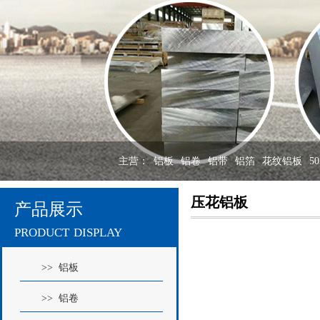
主营：
铝板
铝卷
铝带
铝箔
花纹铝板
5
压花铝板
产品展示
product display
>> 铝板
>> 铝卷