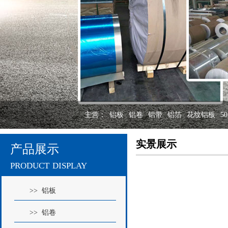
主营：
铝板
铝卷
铝带
铝箔
花纹铝板
5
实景展示
产品展示
product display
>> 铝板
>> 铝卷